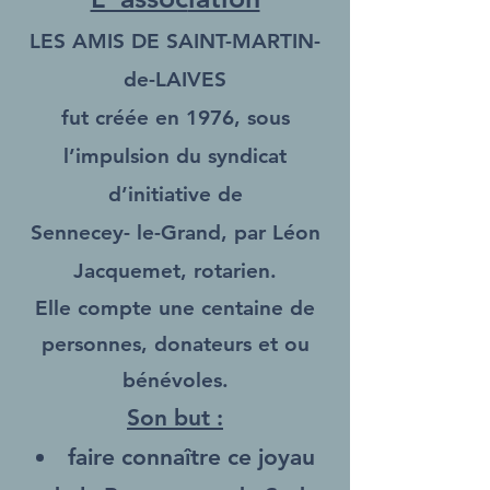
LES AMIS DE SAINT
-
MARTIN-
de-LAIVES
fut créée en 19
76, sous
l’impulsion du syndicat
d’initiative de
Sennecey- le-Grand, par Léon
Jacquemet, rotarien.
Elle compte une centaine de
personnes, donateurs et ou
bénévoles.
Son but :
faire connaître ce joyau