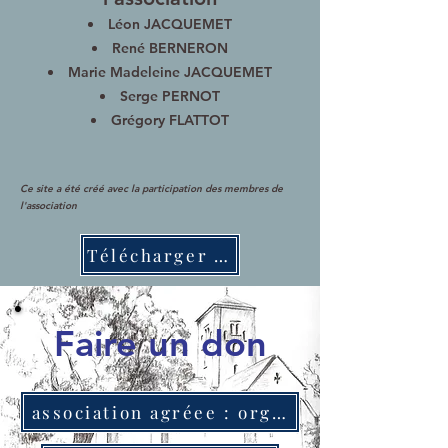
Léon JACQUEMET
René BERNERON
Marie Madeleine JACQUEMET
Serge PERNOT
Grégory F
LATTOT
Ce site a été créé avec la participation des membres de
l'association
Télécharger la fiche d'adhésion
Faire un don
association agréee : organisme d'intérêt