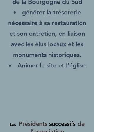
de la Bourgogne du Sud
générer la trésorerie
nécessaire à sa restauration
et son entretien, en liaison
avec les élus locaux et les
monuments historiques.
Animer le site et l’église
Présidents
successifs
de
Les
l’association