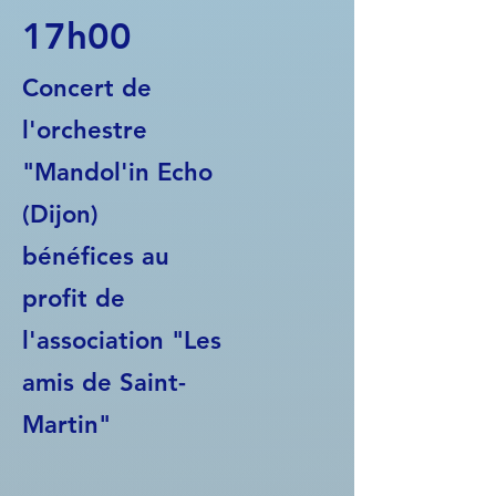
17h00
Concert de
l'orchestre
"Mandol'in Echo
(Dijon)
bénéfices au
profit de
l'association "Les
amis de Saint-
Martin"