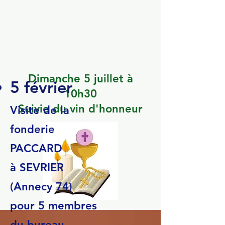
Messe
Messe
annuelle
annuelle
Dimanche 5 juillet à
5 février
10h30
Suivie du vin d'honneur
Visite de la
fonderie
PACCARD
à SEVRIER
(Annecy 74)
pour 5 membres
du bureau