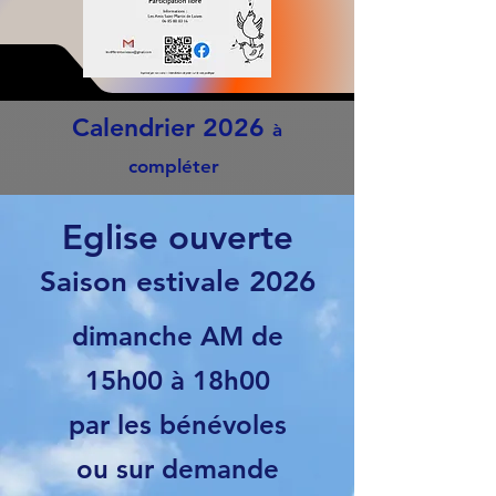
 17H0
 17H0
Calendrier 2026
à
compléter
Eglise ouverte
Saison estivale 2026
dimanche AM de
15h00 à 18h00
par les bénévoles
ou sur demande