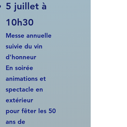
5 juillet à
10h30
Messe annuelle
suivie du vin
d'honneur
En soirée
animations et
spectacle en
extérieur
pour fêter les 50
ans de