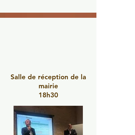
Assemblée
Assemblée
générale
générale
Salle de réception de la
mairie
18h30