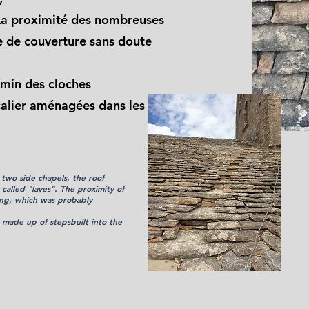
 La proximité des nombreuses
pe de couverture sans doute
emin des cloches
calier aménagées dans les lauzes,
 two side chapels, the roof
y called "laves". The proximity of
fing, which was probably
s
made up of steps
built into the