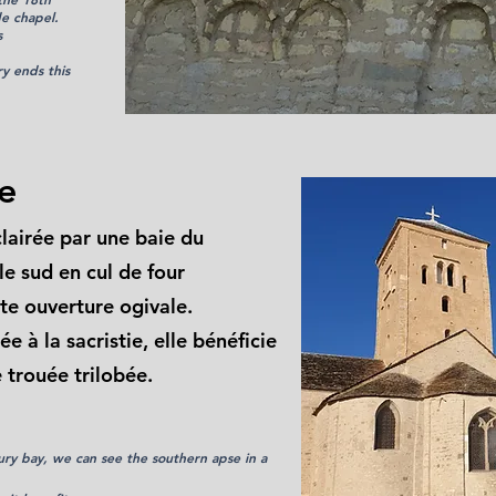
de chapel.
s
ry ends this
le
clairée par une baie du
e sud en cul de four
te ouverture ogivale.
e à la sacristie, elle bénéficie
 trouée trilobée.
tury bay, we can see the southern apse in a