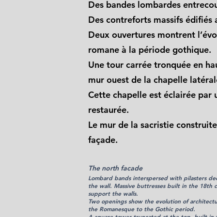
Des bandes lombardes entreco
Des contreforts massifs édifiés
Deux ouvertures montrent l’évol
romane à la période gothique.
Une tour carrée tronquée en hau
mur ouest de la chapelle latéral
Cette chapelle est éclairée par
restaurée.
Le mur de la sacristie construi
façade.
The north facade
Lombard bands interspersed with pilasters de
the wall.
Massive buttresses built in the 18th 
support the walls.
Two openings show the evolution of architect
the Romanesque to the Gothic period.
A square tower truncated at the top, built in 