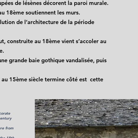
upées de
lésènes
décorent
la paroi murale
.
 au 18ème soutiennent les murs.
ution de l’architecture de la période
t, construite au 18ème vient s’accoler au
e.
 une grande baie gothique vandalisée, puis
te au 15ème siècle termine côté est cette
corate
century
ure from
the 18th