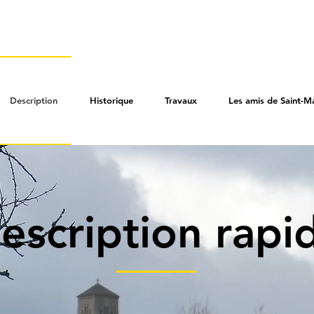
Description
Historique
Travaux
Les amis de Saint-Ma
escription rapi