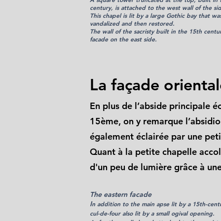
century, is attached to the west wall of the si
This chapel is lit by a large Gothic bay that wa
vandalized and then restored.
The wall of the sacristy built in the 15th centu
facade on the east side.
La façade orienta
En plus de l’abside principale é
15ème, on y remarque l’absidiol
également éclairée par une peti
Quant à la petite chapelle accolé
d'un peu de lumière grâce à une
The eastern facade
I
n addition to the main apse lit by a 15th-cen
cul-de-four
also lit by a small ogival opening.