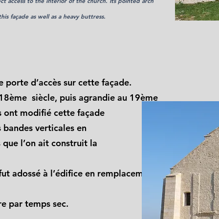
t access to the interior of the church. Its pointed arch
s façade as well as a heavy buttress.
de porte d’accès sur cette façade.
 18ème siècle, puis agrandie au 19ème
s ont modifié cette façade
 bandes verticales en
 que l’on ait construit la
fut adossé à l’édifice en remplacement d'un
re par temps sec.