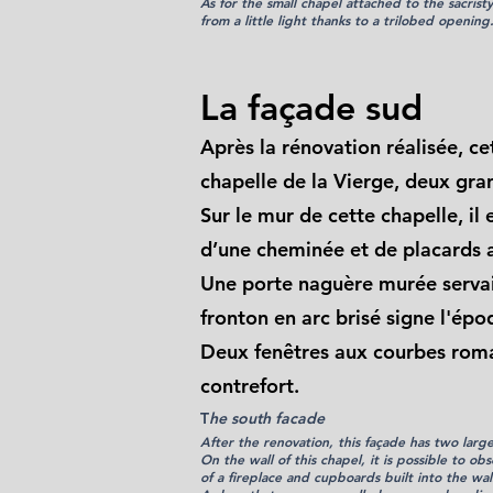
As for the small chapel attached to the sacristy
from a little light thanks to a trilobed opening
L
a façade sud
Après la rénovation réalisée, ce
chapelle de la Vierge, deux gra
Sur le mur de cette chapelle, il 
d’une cheminée et de placards 
Une porte naguère murée servait 
fronton en arc brisé signe l'épo
Deux fenêtres aux courbes roma
contrefort.
T
he south facade
After the renovation, this façade has two large
On the wall of this chapel, it is possible to ob
of a fireplace and cupboards built into the wal