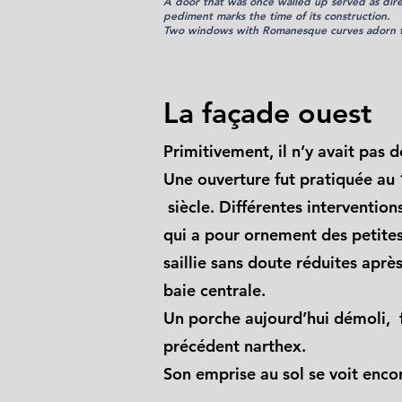
A door that was once walled up served as direc
pediment marks the time of its construction.
Two windows with Romanesque curves adorn thi
La façade ouest
Primitivement, il n’y avait pas 
Une ouverture fut pratiquée au
siècle. Différentes intervention
qui a pour ornement des petites
saillie sans doute réduites après
baie centrale.
Un porche aujourd’hui démoli, 
précédent narthex.
Son emprise au sol se voit enco