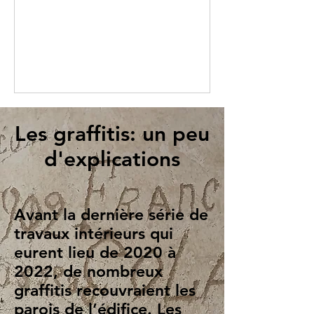
Les graffitis: un peu
d'explications
Avant la dernière série de
travaux intérieurs qui
eurent lieu de 2020 à
2022, de nombreux
graffitis recouvraient les
parois de l’édifice. Les