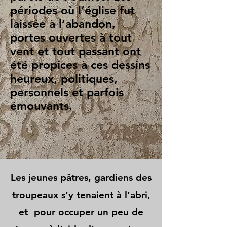
périodes où l’église fut
laissée à l’abandon,
portes ouvertes à tout
vent et tout passant ont
été propices à ces dessins
heureux, politiques,
personnels et parfois
émouvants.
Les jeunes pâtres, gardiens des
troupeaux s’y tenaient à l’abri,
et pour occuper un peu de