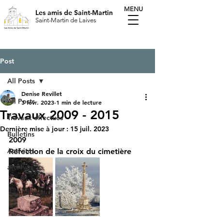
MENU
Les amis de Saint-Martin
Saint-Martin de Laives
Post
All Posts
Denise Revillet
All Posts
3 févr. 2023
1 min de lecture
Travaux 2009 - 2015
Travaux effectués
Dernière mise à jour :
15 juil. 2023
Bulletins
2009
Activités
Réfection de la croix du cimetière
archives