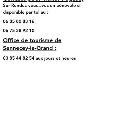
Sur Rendez-vous avec un bénévole si
disponible par tel au :
06 85 80 83 16
06 75 38 92 10
Office de tourisme de
Sennecey-le-Grand :
03 85 44 82 54
aux jours et heures
d’ouverture du mardi au vendredi de 9h00
à 12h30 et de 13h30 à 17h00.
Mentions légales
Politique de confidentialités